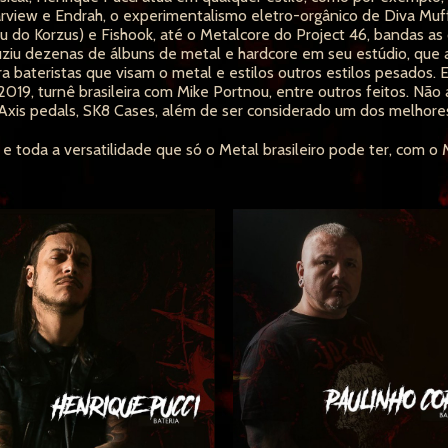
arview e Endrah, o experimentalismo eletro-orgânico de Diva Muf
do Korzus) e Fishook, até o Metalcore do Project 46, bandas as 
duziu dezenas de álbuns de metal e hardcore em seu estúdio, que
ara bateristas que visam o metal e estilos outros estilos pesados.
2019, turnê brasileira com Mike Portnou, entre outros feitos. Nã
xis pedals, SK8 Cases, além de ser considerado um dos melhores b
e toda a versatilidade que só o Metal brasileiro pode ter, com o