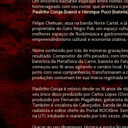
Um encontro bastante inspirado entre nomes co
homenageado com seu nome, que sintetiza o pes
Paulinho Coruja (baixo) e Henrique Pucci (bateria)
Felipe Chehuan, atua na banda Norte Cartel, e 
proprietário do Gato Negro Pub, um espaço cultu
melhores espaços de Rock/música e gastronomia 
empreendedorismo cultural e economia criativa,
Nome conhecido por trás de inúmeras gravações 
resultado. Compositor de riffs pesados, com rit
baterista da Metafísica da Carne, baixista do Fata
começou aos 16 anos agitando o cenário local. 
junto com seus companheiros, transformaram a ci
produções costumam ter sua ‘marca registrada im
Paulinho Coruja é músico desde os 16 anos de ida
seu único disco produzido por Carlos Lopes (Do
produzido por Fernando Magalhães, guitarrista d
Também é vocalista da Cabeçudos, banda de skate
radialista e editor chefe do Portal ROCKline. Se
na UTI, intubado e reanimado por três vezes, ch
Graças ao seu dinamismo, técnica e evolução mus