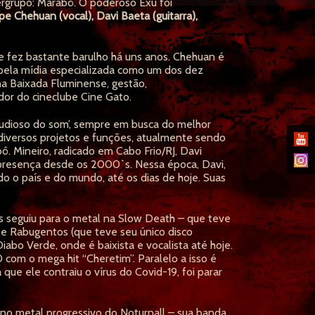
rgrupo: Marabô. O poderoso Exu foi
ipe Chehuan (vocal), Davi Baeta (guitarra),
e fez bastante barulho há uns anos. Chehuan é
 pela mídia especializada como um dos dez
na Baixada Fluminense, gestão,
dor do cineclube Cine Gato.
tudioso do som’, sempre em busca do melhor
m diversos projetos e funções, atualmente sendo
bô. Mineiro, radicado em Cabo Frio/RJ, Davi
 presença desde os 2000`s. Nessa época, Davi,
o o país e do mundo, até os dias de hoje. Suas
ois seguiu para o metal na Slow Death – que teve
 e Rabugentos (que teve seu único disco
abo Verde, onde é baixista e vocalista até hoje.
com o mega hit “Cheretim”. Paralelo a isso é
que ele contraiu o vírus do Covid-19, foi parar
 no metal progressivo do Noturnall – sua banda