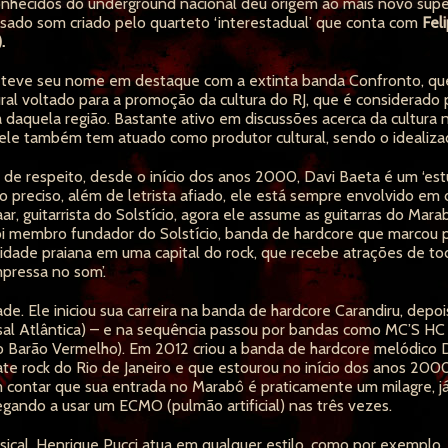
nhecidos do underground nacional deu origem ao mais novo supe
ado som criado pelo quarteto ‘interestadual’ que conta com
Fel
.
já teve seu nome em destaque com a extinta banda Confronto, qu
ral voltado para a promoção da cultura do RJ, que é considerado
daquela região. Bastante ativo em discussões acerca da cultura 
 ele também tem atuado como produtor cultural, sendo o idealiza
de respeito, desde o início dos anos 2000, Davi Baeta é um ‘es
mo preciso, além de letrista afiado, ele está sempre envolvido e
ar, guitarrista do Solstício, agora ele assume as guitarras do Mara
Foi membro fundador do Solstício, banda de hardcore que marcou
dade praiana em uma capital do rock, que recebe atrações de tod
pressa no som’.
de. Ele iniciou sua carreira na banda de hardcore Carandiru, dep
rsal Atlântica) – e na sequência passou por bandas como MC’S HC
o Barão Vermelho). Em 2012 criou a banda de hardcore melódico Di
 rock do Rio de Janeiro e que estourou no início dos anos 2000 
m contar que sua entrada no Marabô é praticamente um milagre, já 
egando a usar um ECMO (pulmão artificial) nas três vezes.
ical, Henrique Pucci atua em qualquer estilo, como por exemplo,